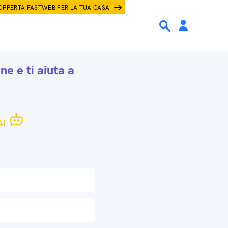
OFFERTA FASTWEB PER LA TUA CASA
one
e ti aiuta a
I