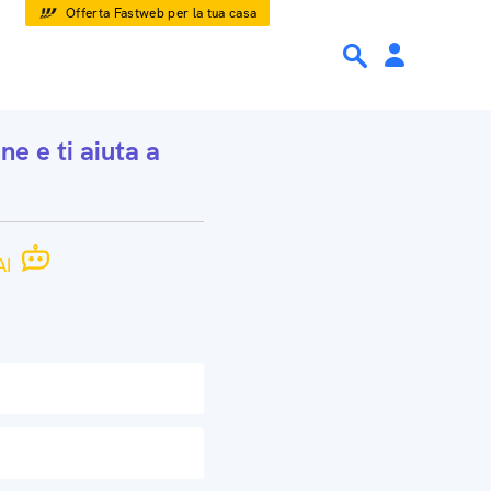
Offerta Fastweb per la tua casa
one
e ti aiuta a
I