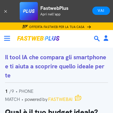
FastwebPlus
VAI
Apri nell'app
OFFERTA FASTWEB PER LA TUA CASA
Il tool IA che
compara gli smartphone
e ti aiuta a scoprire quello ideale per
te
1
/9
•
PHONE
MATCH
•
powered by
FASTWEBAI
Qual è il tuo budget ideale?