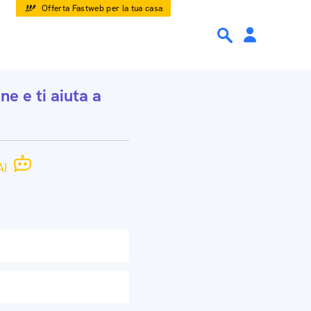
Offerta Fastweb per la tua casa
one
e ti aiuta a
I