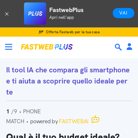
FastwebPlus
VAI
Apri nell'app
Offerta Fastweb per la tua casa
Il tool IA che
compara gli smartphone
e ti aiuta a scoprire quello ideale per
te
1
/9
•
PHONE
MATCH
•
powered by
FASTWEBAI
Qual è il tuo budget ideale?