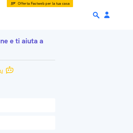
Offerta Fastweb per la tua casa
one
e ti aiuta a
I