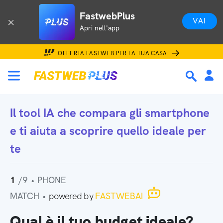
FastwebPlus
VAI
Apri nell'app
OFFERTA FASTWEB PER LA TUA CASA
Il tool IA che
compara gli smartphone
e ti aiuta a scoprire quello ideale per
te
1
/9
•
PHONE
MATCH
•
powered by
FASTWEBAI
Qual è il tuo budget ideale?