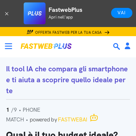
FastwebPlus
VAI
Apri nell'app
OFFERTA FASTWEB PER LA TUA CASA
Il tool IA che
compara gli smartphone
e ti aiuta a scoprire quello ideale per
te
1
/9
•
PHONE
MATCH
•
powered by
FASTWEBAI
Qual è il tuo budget ideale?