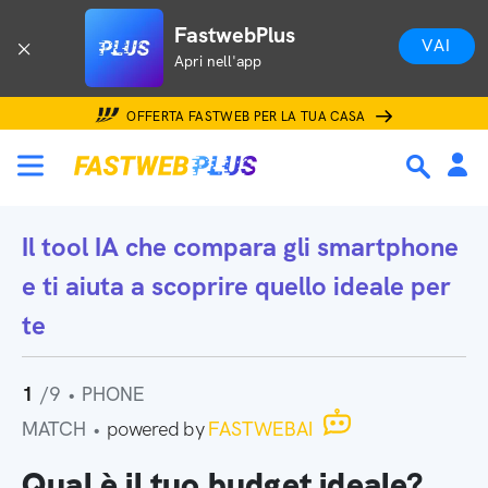
FastwebPlus
VAI
Apri nell'app
OFFERTA FASTWEB PER LA TUA CASA
Il tool IA che
compara gli smartphone
e ti aiuta a scoprire quello ideale per
te
1
/9
•
PHONE
MATCH
•
powered by
FASTWEBAI
Qual è il tuo budget ideale?