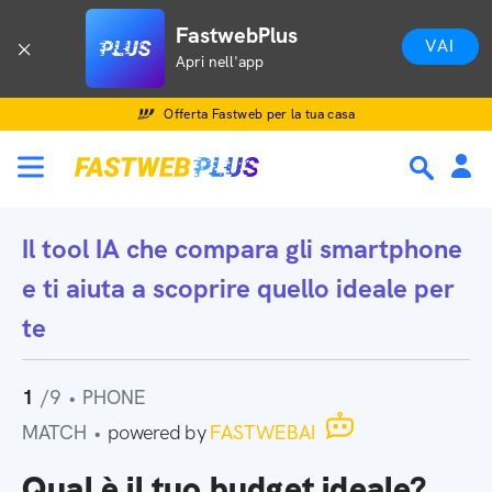
FastwebPlus
VAI
Apri nell'app
Offerta Fastweb per la tua casa
Il tool IA che
compara gli smartphone
e ti aiuta a scoprire quello ideale per
te
1
/9
•
PHONE
MATCH
•
powered by
FASTWEBAI
Qual è il tuo budget ideale?