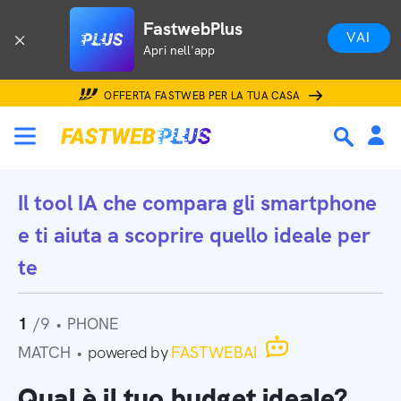
FastwebPlus
VAI
Apri nell'app
OFFERTA FASTWEB PER LA TUA CASA
Il tool IA che
compara gli smartphone
e ti aiuta a scoprire quello ideale per
te
1
/9
•
PHONE
MATCH
•
powered by
FASTWEBAI
Qual è il tuo budget ideale?