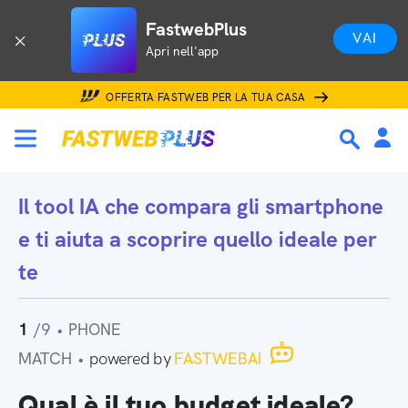
FastwebPlus
VAI
Apri nell'app
OFFERTA FASTWEB PER LA TUA CASA
Il tool IA che
compara gli smartphone
e ti aiuta a scoprire quello ideale per
te
1
/9
•
PHONE
MATCH
•
powered by
FASTWEBAI
Qual è il tuo budget ideale?