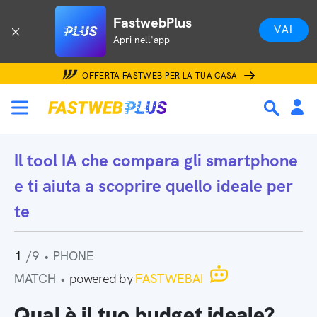
FastwebPlus
VAI
Apri nell'app
OFFERTA FASTWEB PER LA TUA CASA
Il tool IA che
compara gli smartphone
e ti aiuta a scoprire quello ideale per
te
1
/9
•
PHONE
MATCH
•
powered by
FASTWEBAI
Qual è il tuo budget ideale?