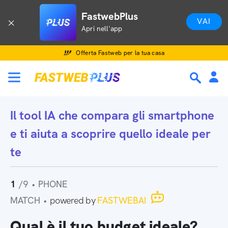
FastwebPlus
VAI
Apri nell'app
Offerta Fastweb per la tua casa
Il tool IA che
compara gli smartphone
e ti aiuta a scoprire quello ideale per
te
1
/9
•
PHONE
MATCH
•
powered by
FASTWEBAI
Qual è il tuo budget ideale?