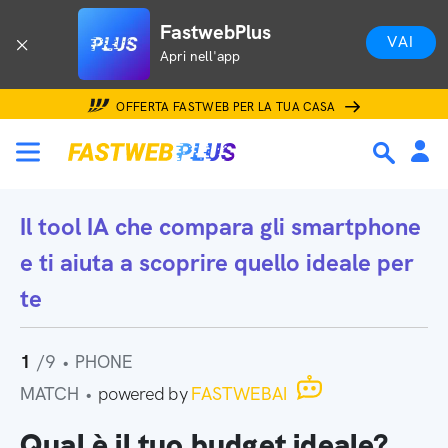
FastwebPlus
VAI
Apri nell'app
OFFERTA FASTWEB PER LA TUA CASA
Il tool IA che
compara gli smartphone
e ti aiuta a scoprire quello ideale per
te
1
/9
•
PHONE
MATCH
•
powered by
FASTWEBAI
Qual è il tuo budget ideale?