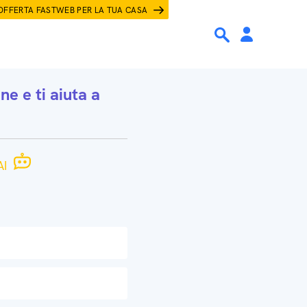
OFFERTA FASTWEB PER LA TUA CASA
one
e ti aiuta a
I