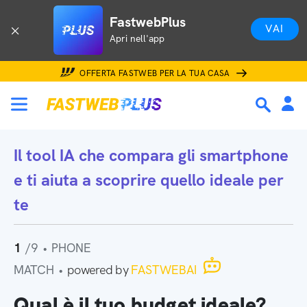
FastwebPlus
VAI
Apri nell'app
OFFERTA FASTWEB PER LA TUA CASA
Il tool IA che
compara gli smartphone
e ti aiuta a scoprire quello ideale per
te
1
/9
•
PHONE
MATCH
•
powered by
FASTWEBAI
Qual è il tuo budget ideale?