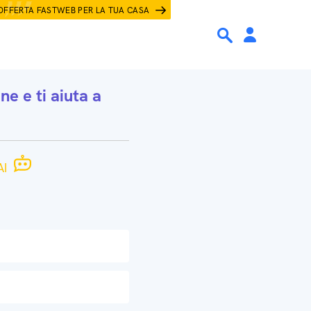
OFFERTA FASTWEB PER LA TUA CASA
one
e ti aiuta a
I