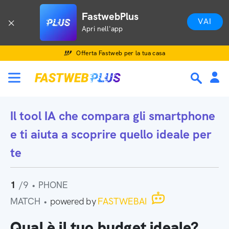
FastwebPlus
VAI
Apri nell'app
Offerta Fastweb per la tua casa
Il tool IA che
compara gli smartphone
e ti aiuta a scoprire quello ideale per
te
1
/9
•
PHONE
MATCH
•
powered by
FASTWEBAI
Qual è il tuo budget ideale?