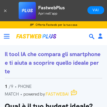
FastwebPlus
VAI
Apri nell'app
Offerta Fastweb per la tua casa
Il tool IA che
compara gli smartphone
e ti aiuta a scoprire quello ideale per
te
1
/9
•
PHONE
MATCH
•
powered by
FASTWEBAI
Qual è il tuo budget ideale?