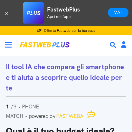
FastwebPlus
VAI
Apri nell'app
Offerta Fastweb per la tua casa
Il tool IA che
compara gli smartphone
e ti aiuta a scoprire quello ideale per
te
1
/9
•
PHONE
MATCH
•
powered by
FASTWEBAI
Qual è il tuo budget ideale?