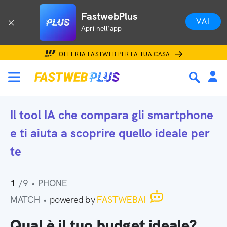
FastwebPlus
VAI
Apri nell'app
OFFERTA FASTWEB PER LA TUA CASA
Il tool IA che
compara gli smartphone
e ti aiuta a scoprire quello ideale per
te
1
/9
•
PHONE
MATCH
•
powered by
FASTWEBAI
Qual è il tuo budget ideale?