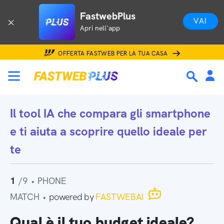
FastwebPlus
VAI
Apri nell'app
OFFERTA FASTWEB PER LA TUA CASA
Il tool IA che
compara gli smartphone
e ti aiuta a scoprire quello ideale per
te
1
/9
•
PHONE
MATCH
•
powered by
FASTWEBAI
Qual è il tuo budget ideale?