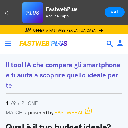
FastwebPlus
VAI
Apri nell'app
OFFERTA FASTWEB PER LA TUA CASA
Il tool IA che
compara gli smartphone
e ti aiuta a scoprire quello ideale per
te
1
/9
•
PHONE
MATCH
•
powered by
FASTWEBAI
Qual è il tuo budget ideale?