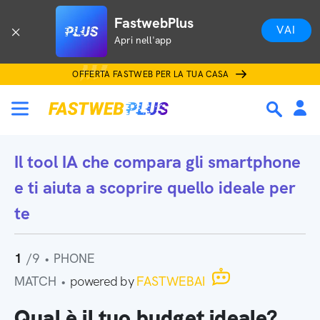
FastwebPlus
VAI
Apri nell'app
OFFERTA FASTWEB PER LA TUA CASA
Il tool IA che
compara gli smartphone
e ti aiuta a scoprire quello ideale per
te
1
/9
•
PHONE
MATCH
•
powered by
FASTWEBAI
Qual è il tuo budget ideale?