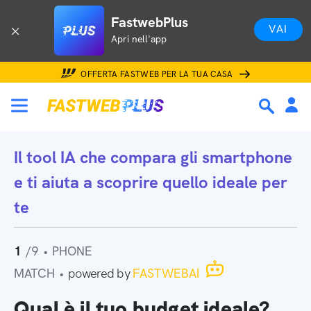
FastwebPlus
VAI
Apri nell'app
OFFERTA FASTWEB PER LA TUA CASA
Il tool IA che
compara gli smartphone
e ti aiuta a scoprire quello ideale per
te
1
/9
•
PHONE
MATCH
•
powered by
FASTWEBAI
Qual è il tuo budget ideale?