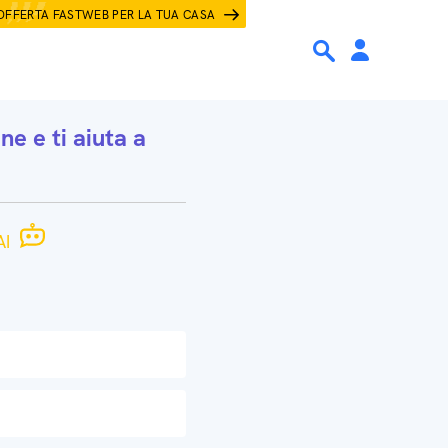
OFFERTA FASTWEB PER LA TUA CASA
one
e ti aiuta a
I