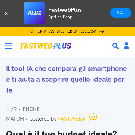
FastwebPlus
VAI
Apri nell'app
OFFERTA FASTWEB PER LA TUA CASA
Il tool IA che
compara gli smartphone
e ti aiuta a scoprire quello ideale per
te
1
/9
•
PHONE
MATCH
•
powered by
FASTWEBAI
Qual è il tuo budget ideale?