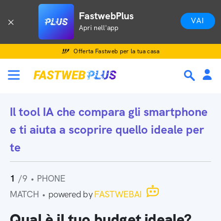
FastwebPlus
VAI
Apri nell'app
Offerta Fastweb per la tua casa
Il tool IA che
compara gli smartphone
e ti aiuta a scoprire quello ideale per
te
1
/9
•
PHONE
MATCH
•
powered by
FASTWEBAI
Qual è il tuo budget ideale?