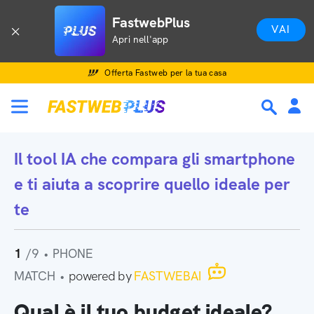
FastwebPlus
VAI
Apri nell'app
Offerta Fastweb per la tua casa
Il tool IA che
compara gli smartphone
e ti aiuta a scoprire quello ideale per
te
1
/9
•
PHONE
MATCH
•
powered by
FASTWEBAI
Qual è il tuo budget ideale?