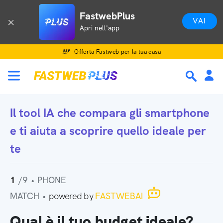
FastwebPlus
VAI
Apri nell'app
Offerta Fastweb per la tua casa
Il tool IA che
compara gli smartphone
e ti aiuta a scoprire quello ideale per
te
1
/9
•
PHONE
MATCH
•
powered by
FASTWEBAI
Qual è il tuo budget ideale?