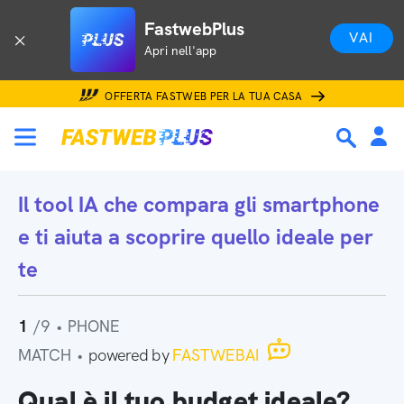
FastwebPlus
VAI
Apri nell'app
OFFERTA FASTWEB PER LA TUA CASA
Il tool IA che
compara gli smartphone
e ti aiuta a scoprire quello ideale per
te
1
/9
•
PHONE
MATCH
•
powered by
FASTWEBAI
Qual è il tuo budget ideale?