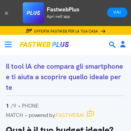
FastwebPlus
VAI
Apri nell'app
OFFERTA FASTWEB PER LA TUA CASA
Il tool IA che
compara gli smartphone
e ti aiuta a scoprire quello ideale per
te
1
/9
•
PHONE
MATCH
•
powered by
FASTWEBAI
Qual è il tuo budget ideale?