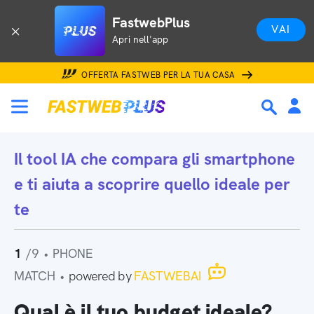
FastwebPlus
VAI
Apri nell'app
OFFERTA FASTWEB PER LA TUA CASA
Il tool IA che
compara gli smartphone
e ti aiuta a scoprire quello ideale per
te
1
/9
•
PHONE
MATCH
•
powered by
FASTWEBAI
Qual è il tuo budget ideale?