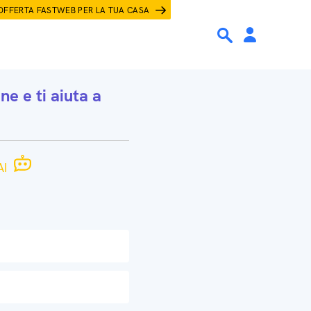
OFFERTA FASTWEB PER LA TUA CASA
one
e ti aiuta a
I