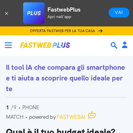
FastwebPlus
VAI
Apri nell'app
OFFERTA FASTWEB PER LA TUA CASA
Il tool IA che
compara gli smartphone
e ti aiuta a scoprire quello ideale per
te
1
/9
•
PHONE
MATCH
•
powered by
FASTWEBAI
Qual è il tuo budget ideale?