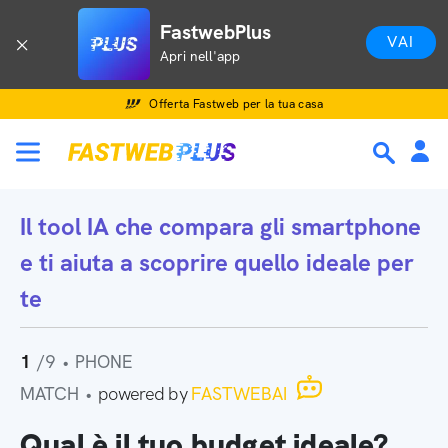
FastwebPlus
VAI
Apri nell'app
Offerta Fastweb per la tua casa
Il tool IA che
compara gli smartphone
e ti aiuta a scoprire quello ideale per
te
1
/9
•
PHONE
MATCH
•
powered by
FASTWEBAI
Qual è il tuo budget ideale?