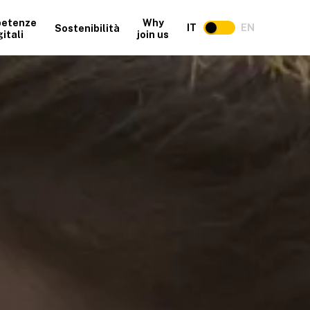
etenze
Why
IT
EN
Sostenibilità
gitali
join us