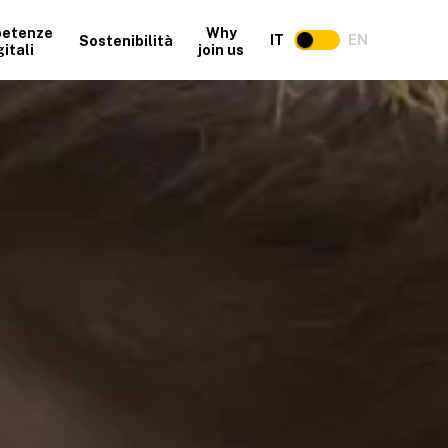
etenze
Why
IT
EN
Sostenibilità
gitali
join us