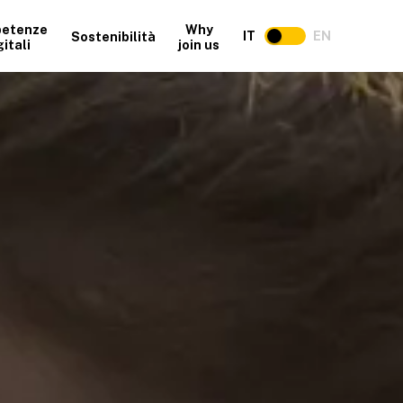
etenze
Why
IT
EN
Sostenibilità
gitali
join us