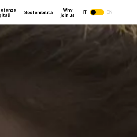
etenze
Why
IT
EN
Sostenibilità
gitali
join us