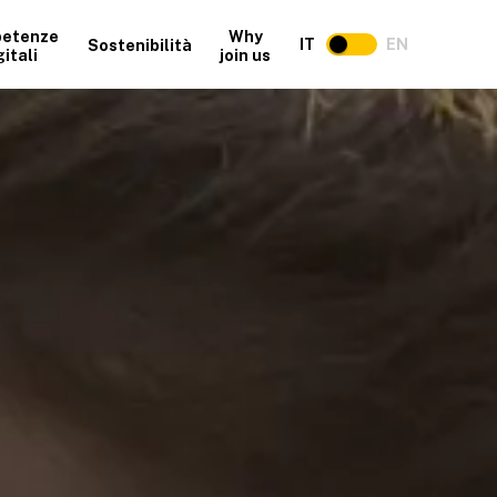
etenze
Why
IT
EN
Sostenibilità
gitali
join us