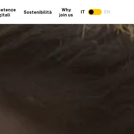
etenze
Why
IT
EN
Sostenibilità
gitali
join us