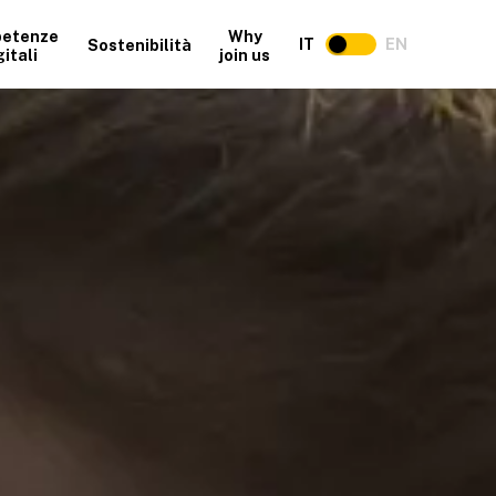
etenze
Why
IT
EN
Sostenibilità
gitali
join us