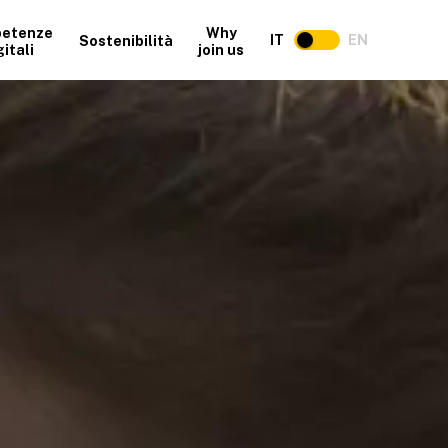
etenze
Why
IT
EN
Sostenibilità
gitali
join us