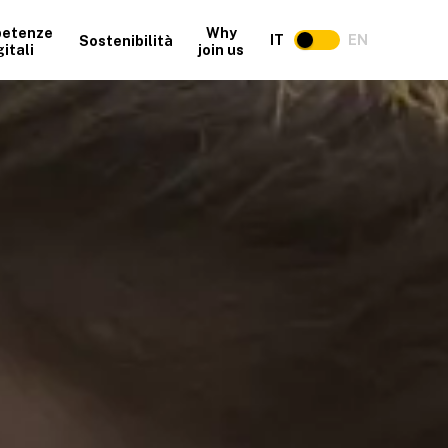
etenze
Why
IT
EN
Sostenibilità
gitali
join us