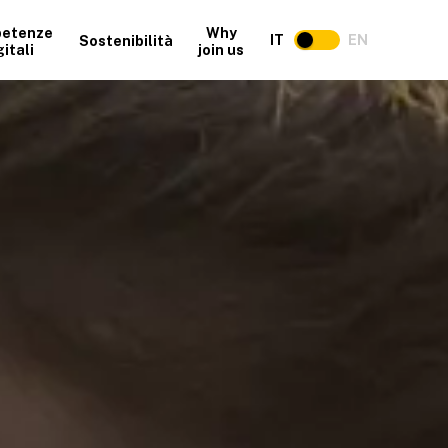
etenze
Why
IT
EN
Sostenibilità
gitali
join us