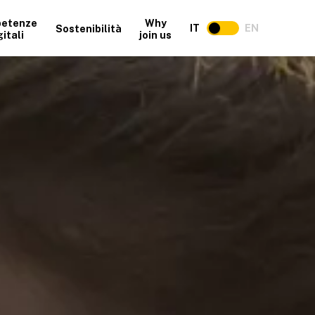
etenze
Why
IT
EN
Sostenibilità
gitali
join us