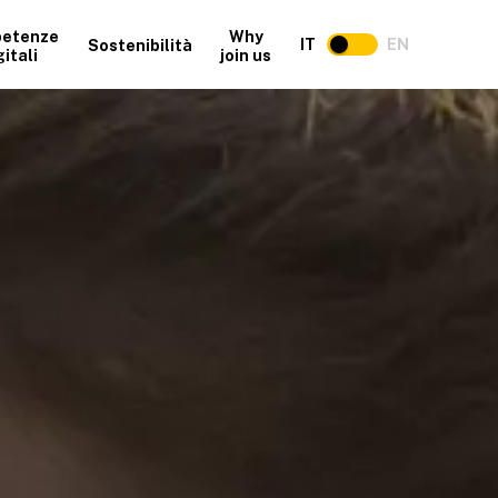
etenze
Why
IT
EN
Sostenibilità
gitali
join us