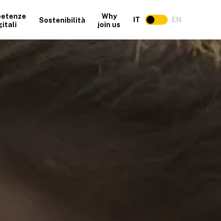
etenze
Why
IT
EN
Sostenibilità
gitali
join us